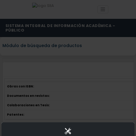
SISTEMA INTEGRAL DE INFORMACIÓN ACADÉMICA -
PÚBLICO
Módulo de búsqueda de productos
Obras con ISBN:
Documentos en revistas:
Colaboraciones en Tesis:
Patentes:
Obras con ISBN:
No hay obras de este autor.