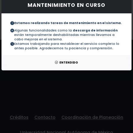
MANTENIMIENTO EN CURSO
Documentos en revistas:
1.-
Growth, leaf functional traits, and herb
Estamos realizando tareas de mantenimiento en el sistema.
Colaboraciones en Tesis:
No hay tesis de este autor.
Algunas funcionalidades como la
descarga de información
están temporalmente deshabilitadas mientras llevamos a
Patentes:
No hay patentes de este autor.
cabo mejoras en el sistema.
Estamos trabajando para restablecer el servicio completo lo
antes posible. Agradecemos tu paciencia y comprensión.
ENTENDIDO
Créditos
Contacto
Coordinación de Planeación
Universidad Nacional Autónoma de México