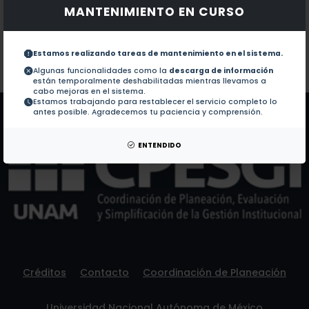
MANTENIMIENTO EN CURSO
Documentos en revistas:
1.-
Frequency of Toxoplasma gondii in Pork Meat in Oco
Estamos realizando tareas de mantenimiento en el sistema.
Colaboraciones en Tesis:
No hay tesis de este autor.
Algunas funcionalidades como la
descarga de información
están temporalmente deshabilitadas mientras llevamos a
Patentes:
No hay patentes de este autor.
cabo mejoras en el sistema.
Estamos trabajando para restablecer el servicio completo lo
antes posible. Agradecemos tu paciencia y comprensión.
ENTENDIDO
Créditos
Contacto
Coordinación de Planeación
Universidad Nacional Autónoma de México