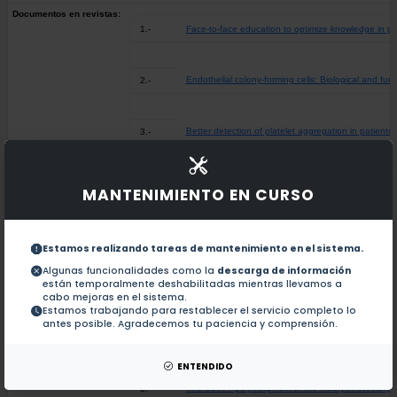
Documentos en revistas:
1.-
Face-to-face education to optimize knowledge in pat
Endothelial colony-forming cells: Biological and fu
2.-
Better detection of platelet aggregation in patien
3.-
Peri-Infusional Adverse Reactions to Rituximab in
4.-
MANTENIMIENTO EN CURSO
Educational Intervention and Knowledge Assessment
5.-
Estamos realizando tareas de mantenimiento en el sistema.
Algunas funcionalidades como la
descarga de información
están temporalmente deshabilitadas mientras llevamos a
Mexican mestizo population sub-structure: effects o
6.-
cabo mejoras en el sistema.
Estamos trabajando para restablecer el servicio completo lo
antes posible. Agradecemos tu paciencia y comprensión.
Development and Validation of a Questionnaire to 
7.-
ENTENDIDO
The C677T polymorphism of the methylenetetrahydrof
8.-