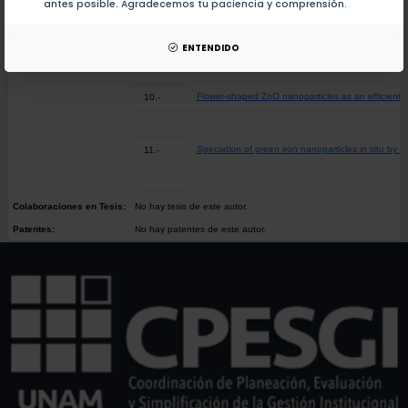
antes posible. Agradecemos tu paciencia y comprensión.
Comparative studies of PbII remediation by zero-va
9.-
ENTENDIDO
Flower-shaped ZnO nanoparticles as an efficient,
10.-
Speciation of green iron nanoparticles in situ by a
11.-
Colaboraciones en Tesis:
No hay tesis de este autor.
Patentes:
No hay patentes de este autor.