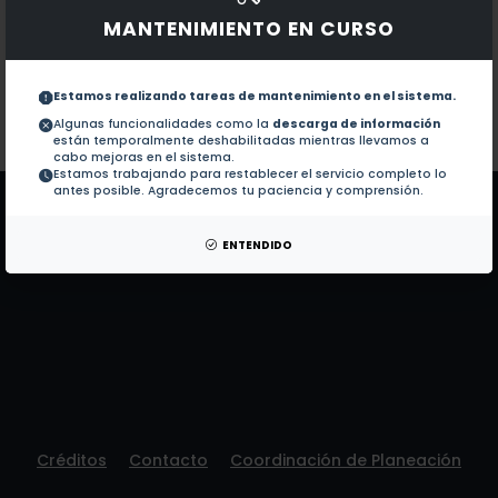
Obras con ISBN:
No hay obras de este autor.
MANTENIMIENTO EN CURSO
Documentos en revistas:
1.-
Elimination of the Common Bean Weevil A
Estamos realizando tareas de mantenimiento en el sistema.
Algunas funcionalidades como la
descarga de información
Colaboraciones en Tesis:
No hay tesis de este autor.
están temporalmente deshabilitadas mientras llevamos a
Patentes:
No hay patentes de este autor.
cabo mejoras en el sistema.
Estamos trabajando para restablecer el servicio completo lo
antes posible. Agradecemos tu paciencia y comprensión.
ENTENDIDO
Créditos
Contacto
Coordinación de Planeación