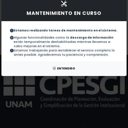
Documentos en revistas:
1.-
Metal-organic frameworks (MOFs) toward SO2 detec
MANTENIMIENTO EN CURSO
Allyl Alcohol Production by Conversion of Glycerol 
2.-
Estamos realizando tareas de mantenimiento en el sistema.
Algunas funcionalidades como la
descarga de información
están temporalmente deshabilitadas mientras llevamos a
Colaboraciones en Tesis:
No hay tesis de este autor.
cabo mejoras en el sistema.
Estamos trabajando para restablecer el servicio completo lo
Patentes:
No hay patentes de este autor.
antes posible. Agradecemos tu paciencia y comprensión.
ENTENDIDO