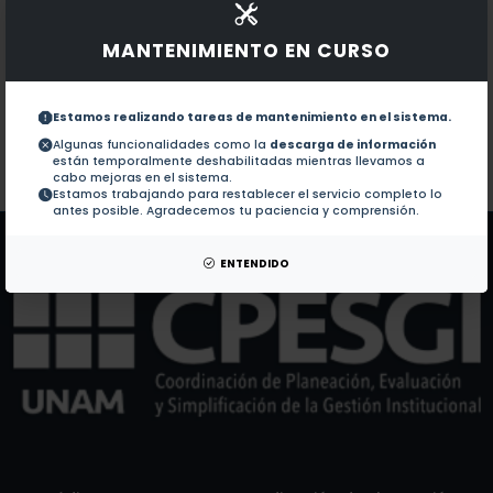
Documentos en revistas:
1.-
SIGI, an integrated scientometric and curricular inf
MANTENIMIENTO EN CURSO
Characterization of the Cuban biopharmaceutical in
2.-
Estamos realizando tareas de mantenimiento en el sistema.
Algunas funcionalidades como la
descarga de información
están temporalmente deshabilitadas mientras llevamos a
Colaboraciones en Tesis:
No hay tesis de este autor.
cabo mejoras en el sistema.
Estamos trabajando para restablecer el servicio completo lo
Patentes:
No hay patentes de este autor.
antes posible. Agradecemos tu paciencia y comprensión.
ENTENDIDO