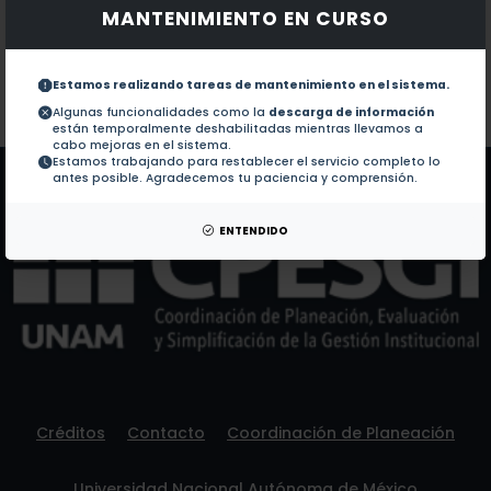
MANTENIMIENTO EN CURSO
Documentos en revistas:
1.-
HTS and PCR Methods Are the Most Used in the Dia
Estamos realizando tareas de mantenimiento en el sistema.
Colaboraciones en Tesis:
No hay tesis de este autor.
Algunas funcionalidades como la
descarga de información
están temporalmente deshabilitadas mientras llevamos a
Patentes:
No hay patentes de este autor.
cabo mejoras en el sistema.
Estamos trabajando para restablecer el servicio completo lo
antes posible. Agradecemos tu paciencia y comprensión.
ENTENDIDO
Créditos
Contacto
Coordinación de Planeación
Universidad Nacional Autónoma de México