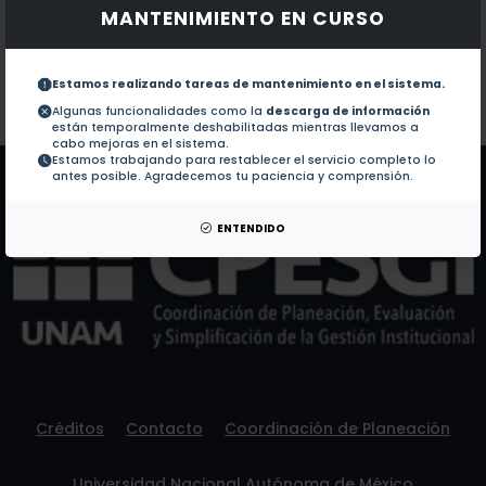
MANTENIMIENTO EN CURSO
Documentos en revistas:
1.-
Toward a Low-Carbon Industrial Sector in Mexico (
Estamos realizando tareas de mantenimiento en el sistema.
Colaboraciones en Tesis:
No hay tesis de este autor.
Algunas funcionalidades como la
descarga de información
están temporalmente deshabilitadas mientras llevamos a
Patentes:
No hay patentes de este autor.
cabo mejoras en el sistema.
Estamos trabajando para restablecer el servicio completo lo
antes posible. Agradecemos tu paciencia y comprensión.
ENTENDIDO
Créditos
Contacto
Coordinación de Planeación
Universidad Nacional Autónoma de México