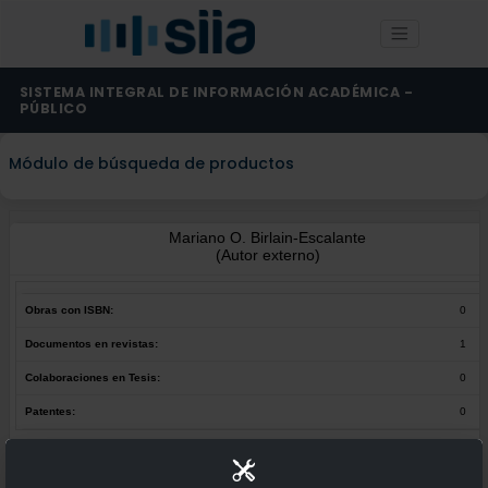
SISTEMA INTEGRAL DE INFORMACIÓN ACADÉMICA -
PÚBLICO
Módulo de búsqueda de productos
Mariano O. Birlain-Escalante
(Autor externo)
Obras con ISBN:
0
Documentos en revistas:
1
Colaboraciones en Tesis:
0
Patentes:
0
Obras con ISBN:
No hay obras de este autor.