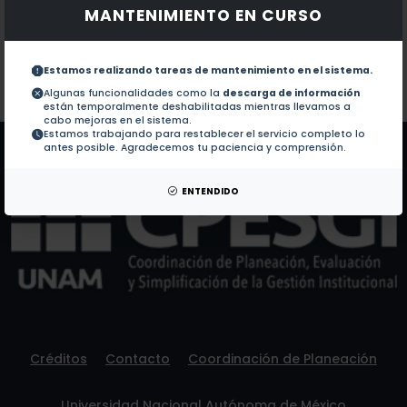
MANTENIMIENTO EN CURSO
Documentos en revistas:
1.-
SOURCES AND PROPERTIES OF AMAZONIAN AER
Estamos realizando tareas de mantenimiento en el sistema.
Colaboraciones en Tesis:
No hay tesis de este autor.
Algunas funcionalidades como la
descarga de información
están temporalmente deshabilitadas mientras llevamos a
Patentes:
No hay patentes de este autor.
cabo mejoras en el sistema.
Estamos trabajando para restablecer el servicio completo lo
antes posible. Agradecemos tu paciencia y comprensión.
ENTENDIDO
Créditos
Contacto
Coordinación de Planeación
Universidad Nacional Autónoma de México