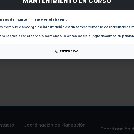
MANTENIMIENTO EN CURSO
obras de este autor.
Prediction of protein architectures involved in the signaling-pathway initiating sporulation in 
areas de mantenimiento en el sistema.
des como la
descarga de información
están temporalmente deshabilitadas m
esis de este autor.
ra restablecer el servicio completo lo antes posible. Agradecemos tu pacie
patentes de este autor.
ENTENDIDO
ntacto
Coordinación de Planeación
Coordinación de