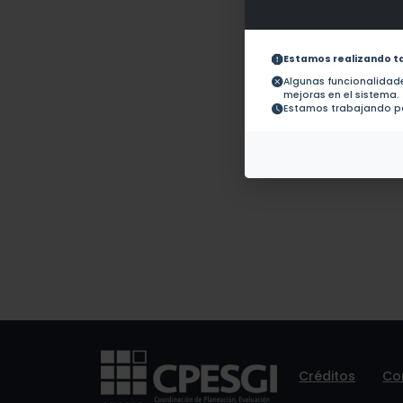
Obras con ISBN:
No hay 
Documentos en revistas:
1.-
Estamos realizando t
Algunas funcionalida
mejoras en el sistema.
Colaboraciones en
No hay t
Estamos trabajando pa
Tesis:
Patentes:
No hay 
Créditos
Co