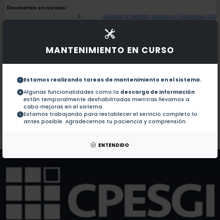
Documentos en revistas:
1.-
Checklist of helminth parasites of Goodeinae (Oste
Colaboraciones en Tesis:
MANTENIMIENTO EN CURSO
1.-
Patrones biogeográficos y cofilogenéticos de margo
Estamos realizando tareas de mantenimiento en el sistema.
Variación genética de Neochinorhynchus golvani (
2.-
Algunas funcionalidades como la
descarga de información
están temporalmente deshabilitadas mientras llevamos a
cabo mejoras en el sistema.
Biogeografia de helmintos parasitos de peces de fa
3.-
Estamos trabajando para restablecer el servicio completo lo
antes posible. Agradecemos tu paciencia y comprensión.
Patentes:
No hay patentes de este autor.
ENTENDIDO