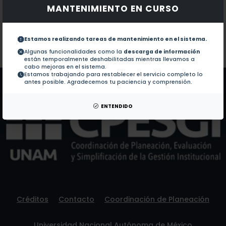
MANTENIMIENTO EN CURSO
Documentos en revistas:
1.-
Rewiring the Vehicle: Trypanosoma cruzi Parasites A
Estamos realizando tareas de mantenimiento en el sistema.
Colaboraciones en Tesis:
No hay tesis de este autor.
Algunas funcionalidades como la
descarga de información
están temporalmente deshabilitadas mientras llevamos a
Patentes:
No hay patentes de este autor.
cabo mejoras en el sistema.
Estamos trabajando para restablecer el servicio completo lo
antes posible. Agradecemos tu paciencia y comprensión.
ENTENDIDO
Créditos
Contacto
Coordinación de Planeación
Universidad Nacional Autónoma de México