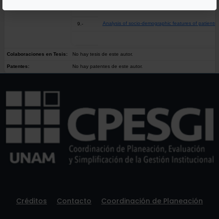
Analysis of socio-demographic features of patients w
9.-
Colaboraciones en Tesis:
No hay tesis de este autor.
Patentes:
No hay patentes de este autor.
Créditos
Contacto
Coordinación de Planeación