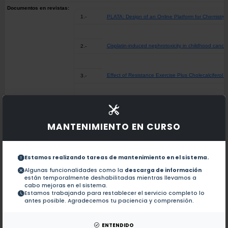
Documentos en revistas:
1.-
PLATA: Design of an Online Platform for Chemistry
Cisplatin-induced nephrotoxicity in childhood canc
2.-
Effect of Resistance Exercise Plus Cholecalciferol 
3.-
Case reports and misdiagnosis of renal tubular acid
4.-
MANTENIMIENTO EN CURSO
Nutritional implications of elimination diets [Implica
5.-
Estamos realizando tareas de mantenimiento en el sistema.
Renal tubular acidosis in children: State of the art
6.-
Algunas funcionalidades como la
descarga de información
están temporalmente deshabilitadas mientras llevamos a
cabo mejoras en el sistema.
Estamos trabajando para restablecer el servicio completo lo
Knowledge of drug prescription in dentistry student
7.-
antes posible. Agradecemos tu paciencia y comprensión.
Prevalence of vitamin D receptor gene polymorphism
8.-
ENTENDIDO