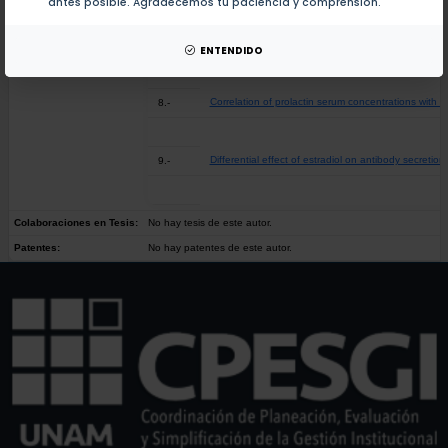
antes posible. Agradecemos tu paciencia y comprensión.
Risk Factors for Early Renal Graft Thrombosis: A C
7.-
ENTENDIDO
Correlation of prolactin serum concentrations with c
8.-
Differential effect of estradiol on antibody secreti
9.-
Colaboraciones en Tesis:
No hay tesis de este autor.
Patentes:
No hay patentes de este autor.