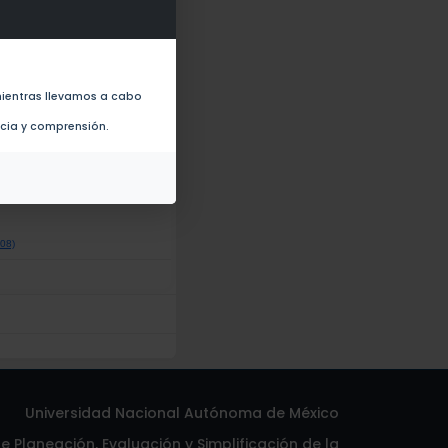
munodeficiency virus-positive men
ientras llevamos a cabo
ncia y comprensión.
rine cervix: a case report of
008)
Universidad Nacional Autónoma de México
 Planeación, Evaluación y Simplificación de la