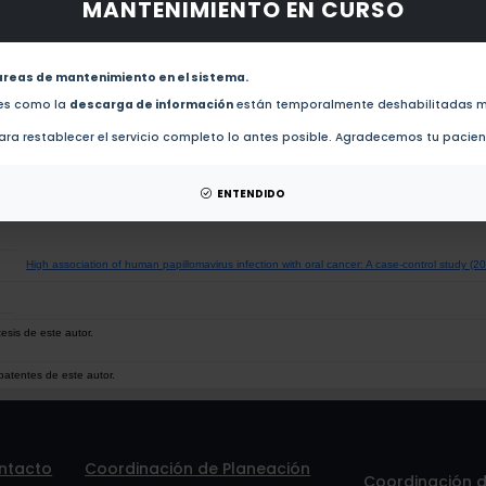
MANTENIMIENTO EN CURSO
obras de este autor.
Multiple human papillomavirus infections are highly prevalent in the anal canal of human im
who have sex with men (2014)
areas de mantenimiento en el sistema.
des como la
descarga de información
están temporalmente deshabilitadas m
Medicinal plants used in the Huasteca Potosina, Mexico (2012)
ra restablecer el servicio completo lo antes posible. Agradecemos tu pacie
Serous adenocarcinoma of the fallopian tube, associated with verrocous carcinoma of the ute
ENTENDIDO
synchronic rare gynecological tumors (2009)
High association of human papillomavirus infection with oral cancer: A case-control study (2
esis de este autor.
patentes de este autor.
ntacto
Coordinación de Planeación
Coordinación de