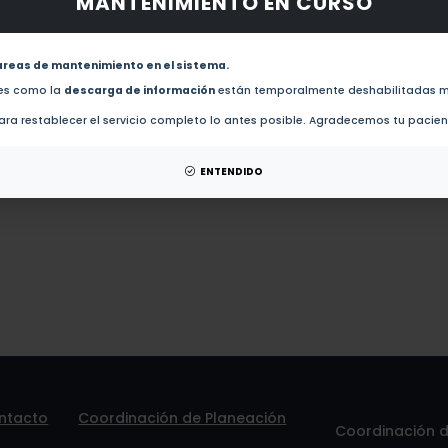
MANTENIMIENTO EN CURSO
obras de este autor.
Elucidation of Leucaena leucocephala anthelmintic-like phytochemicals and the ultrastruct
Cooperia spp. (2015)
areas de mantenimiento en el sistema.
des como la
descarga de información
están temporalmente deshabilitadas m
ra restablecer el servicio completo lo antes posible. Agradecemos tu pacie
esis de este autor.
patentes de este autor.
ENTENDIDO
ntacto
Coordinación de Planeación
Coordinación de