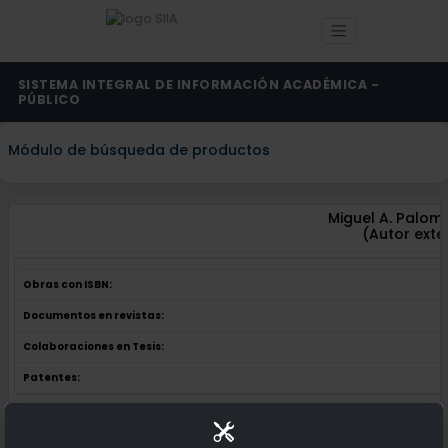
SISTEMA INTEGRAL DE INFORMACIÓN ACADÉMICA -
PÚBLICO
Módulo de búsqueda de productos
Miguel A. Palom
(Autor exte
Obras con ISBN:
Documentos en revistas:
Colaboraciones en Tesis:
Patentes:
Obras con ISBN:
No hay obras de este autor.