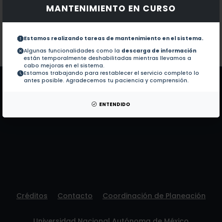
MANTENIMIENTO EN CURSO
Documentos en revistas:
1.-
Parallel multiscale feature extraction an
Estamos realizando tareas de mantenimiento en el sistema.
Colaboraciones en Tesis:
No hay tesis de este autor.
Algunas funcionalidades como la
descarga de información
están temporalmente deshabilitadas mientras llevamos a
Patentes:
No hay patentes de este autor.
cabo mejoras en el sistema.
Estamos trabajando para restablecer el servicio completo lo
antes posible. Agradecemos tu paciencia y comprensión.
ENTENDIDO
Créditos
Contacto
Coordinación de Planeación
Universidad Nacional Autónoma de México