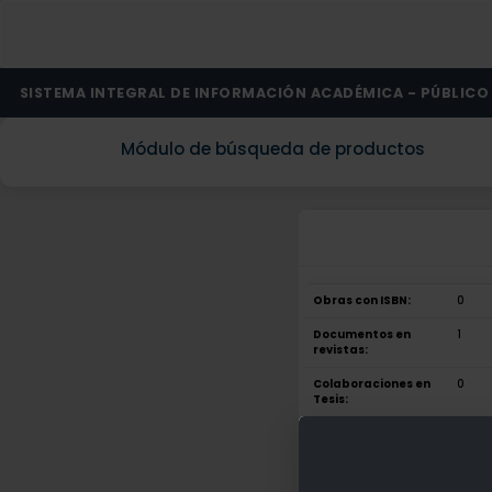
SISTEMA INTEGRAL DE INFORMACIÓN ACADÉMICA - PÚBLICO
Módulo de búsqueda de productos
Obras con ISBN:
0
Documentos en
1
revistas:
Colaboraciones en
0
Tesis:
Patentes:
0