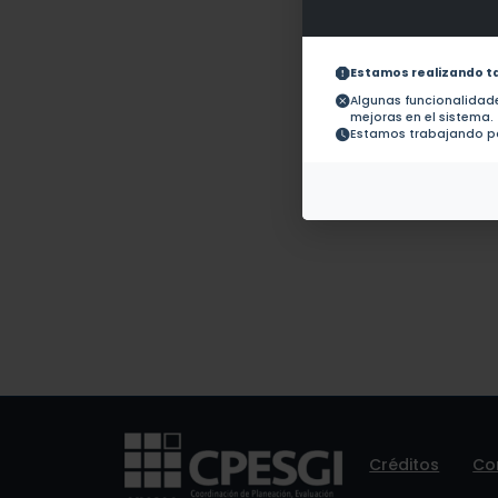
Obras con ISBN:
No hay
Documentos en
revistas:
1.-
Estamos realizando t
Algunas funcionalida
mejoras en el sistema.
Colaboraciones en
No hay 
Tesis:
Estamos trabajando pa
Patentes:
No hay
Créditos
Co