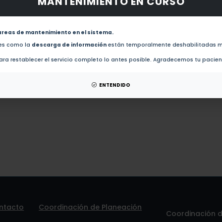
MANTENIMIENTO EN CURSO
 obras de este autor.
Ultrasonic NDT for flaws characterisation using ARTMAP network and wavelet 
areas de mantenimiento en el sistema.
des como la
descarga de información
están temporalmente deshabilitadas m
tesis de este autor.
ra restablecer el servicio completo lo antes posible. Agradecemos tu pacie
 patentes de este autor.
ENTENDIDO
ntacto
Coordinación de Planeación
Coordinación de