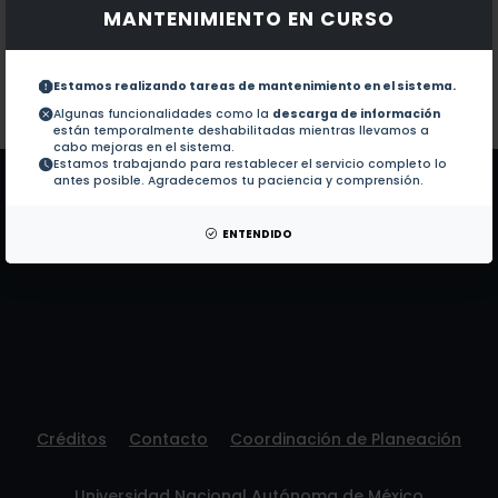
MANTENIMIENTO EN CURSO
Documentos en revistas:
1.-
Phenotypic characteristics of isolates of 
Estamos realizando tareas de mantenimiento en el sistema.
Colaboraciones en Tesis:
No hay tesis de este autor.
Algunas funcionalidades como la
descarga de información
están temporalmente deshabilitadas mientras llevamos a
Patentes:
No hay patentes de este autor.
cabo mejoras en el sistema.
Estamos trabajando para restablecer el servicio completo lo
antes posible. Agradecemos tu paciencia y comprensión.
ENTENDIDO
Créditos
Contacto
Coordinación de Planeación
Universidad Nacional Autónoma de México