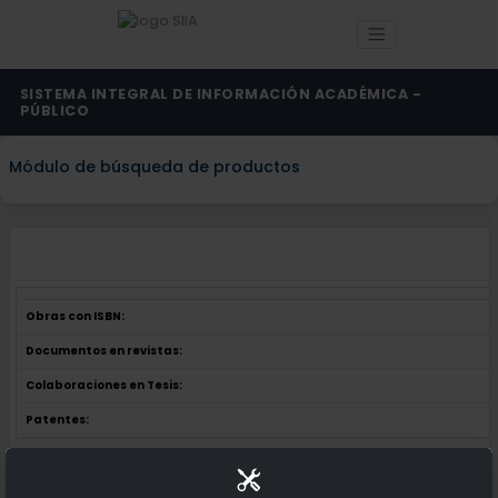
SISTEMA INTEGRAL DE INFORMACIÓN ACADÉMICA -
PÚBLICO
Módulo de búsqueda de productos
Obras con ISBN:
Documentos en revistas:
Colaboraciones en Tesis:
Patentes:
Obras con ISBN:
No hay obras de este autor.