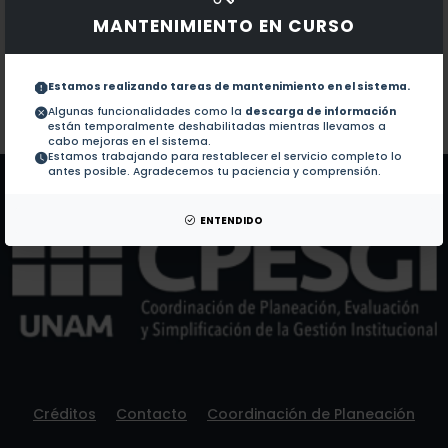
Obras con ISBN:
No hay obras de este autor.
MANTENIMIENTO EN CURSO
Documentos en revistas:
1.-
Cuban scientific articles in ISI Citati
Estamos realizando tareas de mantenimiento en el sistema.
Algunas funcionalidades como la
descarga de información
Colaboraciones en Tesis:
No hay tesis de este autor.
están temporalmente deshabilitadas mientras llevamos a
Patentes:
No hay patentes de este autor.
cabo mejoras en el sistema.
Estamos trabajando para restablecer el servicio completo lo
antes posible. Agradecemos tu paciencia y comprensión.
ENTENDIDO
Créditos
Contacto
Coordinación de Planeación