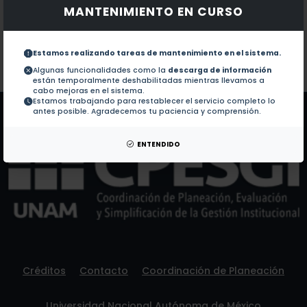
MANTENIMIENTO EN CURSO
Documentos en revistas:
1.-
Hydraulic system design under the pinch approach and
Estamos realizando tareas de mantenimiento en el sistema.
Colaboraciones en Tesis:
No hay tesis de este autor.
Algunas funcionalidades como la
descarga de información
están temporalmente deshabilitadas mientras llevamos a
Patentes:
No hay patentes de este autor.
cabo mejoras en el sistema.
Estamos trabajando para restablecer el servicio completo lo
antes posible. Agradecemos tu paciencia y comprensión.
ENTENDIDO
Créditos
Contacto
Coordinación de Planeación
Universidad Nacional Autónoma de México