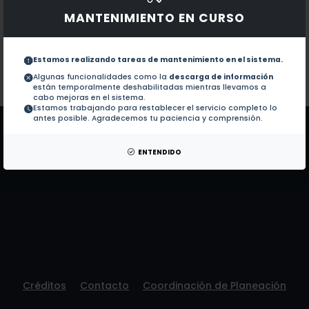
Obras con ISBN:
No hay obras de este autor.
MANTENIMIENTO EN CURSO
Documentos en revistas:
1.-
Detection of circulating and fecal Trich
Estamos realizando tareas de mantenimiento en el sistema.
Algunas funcionalidades como la
descarga de información
Colaboraciones en Tesis:
No hay tesis de este autor.
están temporalmente deshabilitadas mientras llevamos a
Patentes:
No hay patentes de este autor.
cabo mejoras en el sistema.
Estamos trabajando para restablecer el servicio completo lo
antes posible. Agradecemos tu paciencia y comprensión.
ENTENDIDO
Créditos
Contacto
Coordinación de Planeación