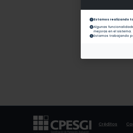
Obras con ISBN:
No hay 
Documentos en revistas:
1.-
Estamos realizando t
Algunas funcionalida
mejoras en el sistema.
Colaboraciones en
No hay t
Estamos trabajando pa
Tesis:
Patentes:
No hay 
Créditos
Co