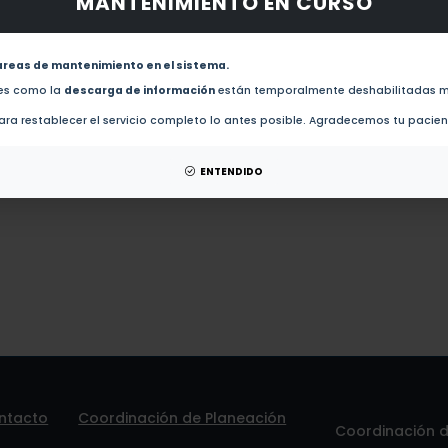
MANTENIMIENTO EN CURSO
obras de este autor.
Plant defence responses to volatile alert signals are population-specific (2016)
areas de mantenimiento en el sistema.
des como la
descarga de información
están temporalmente deshabilitadas m
esis de este autor.
ra restablecer el servicio completo lo antes posible. Agradecemos tu pacie
patentes de este autor.
ENTENDIDO
ntacto
Coordinación de Planeación
Coordinación de