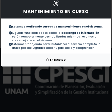
Documentos en revistas:
1.-
Abundance and diversity of host-seeking adult fem
MANTENIMIENTO EN CURSO
Assessing Southern Gulf of Mexico Resilience: Lea
2.-
Estamos realizando tareas de mantenimiento en el sistema.
Algunas funcionalidades como la
descarga de información
están temporalmente deshabilitadas mientras llevamos a
Colaboraciones en Tesis:
No hay tesis de este autor.
cabo mejoras en el sistema.
Estamos trabajando para restablecer el servicio completo lo
Patentes:
No hay patentes de este autor.
antes posible. Agradecemos tu paciencia y comprensión.
ENTENDIDO