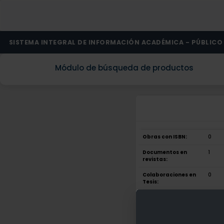
SISTEMA INTEGRAL DE INFORMACIÓN ACADÉMICA - PÚBLICO
Módulo de búsqueda de productos
Obras con ISBN:
0
Documentos en
1
revistas:
Colaboraciones en
0
Tesis:
Patentes:
0