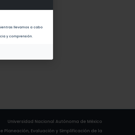
nding hemagglutinin adhesin
ientras llevamos a cabo
ncia y comprensión.
Universidad Nacional Autónoma de México
 Planeación, Evaluación y Simplificación de la