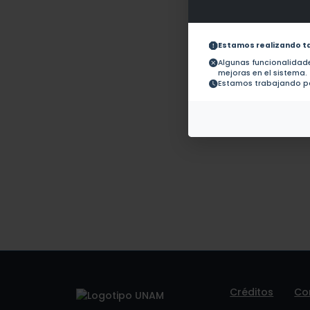
Obras con ISBN:
No hay
Documentos en
revistas:
1.-
Estamos realizando t
Algunas funcionalida
mejoras en el sistema.
Colaboraciones en
No hay 
Estamos trabajando pa
Tesis:
Patentes:
No hay
Créditos
Co