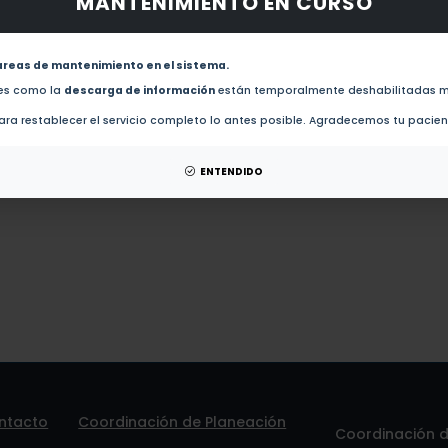
MANTENIMIENTO EN CURSO
 obras de este autor.
New insights into the methylation of mycobacterium tuberculosis heparin bi
expressed in rhodococcus erythropolis (2021)
areas de mantenimiento en el sistema.
des como la
descarga de información
están temporalmente deshabilitadas m
tesis de este autor.
ra restablecer el servicio completo lo antes posible. Agradecemos tu pacie
 patentes de este autor.
ENTENDIDO
ntacto
Coordinación de Planeación
Coordinación de