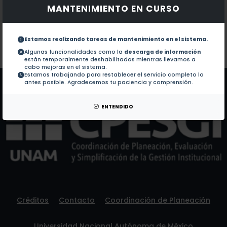
MANTENIMIENTO EN CURSO
Documentos en revistas:
1.-
Comparative temperature tolerance in stingless bee 
Estamos realizando tareas de mantenimiento en el sistema.
Colaboraciones en Tesis:
No hay tesis de este autor.
Algunas funcionalidades como la
descarga de información
están temporalmente deshabilitadas mientras llevamos a
Patentes:
No hay patentes de este autor.
cabo mejoras en el sistema.
Estamos trabajando para restablecer el servicio completo lo
antes posible. Agradecemos tu paciencia y comprensión.
ENTENDIDO
Créditos
Contacto
Coordinación de Planeación
Universidad Nacional Autónoma de México