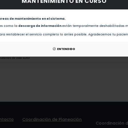
MANTENIMIENTO EN CURSO
obras de este autor.
Proteasome inhibition alters mitotic progression through the upregulation of centromeric alp
areas de mantenimiento en el sistema.
des como la
descarga de información
están temporalmente deshabilitadas m
Genotoxicity of Marijuana in Mono-Users (2021)
ra restablecer el servicio completo lo antes posible. Agradecemos tu pacie
esis de este autor.
ENTENDIDO
patentes de este autor.
ntacto
Coordinación de Planeación
Coordinación de