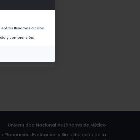
ha-Satellite RNAs (2022)
ientras llevamos a cabo
ncia y comprensión.
Universidad Nacional Autónoma de México
 Planeación, Evaluación y Simplificación de la