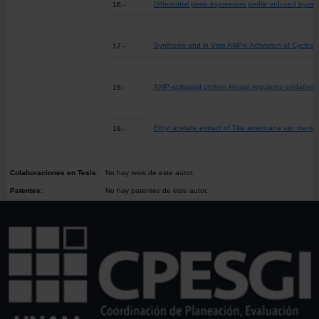
Differential gene expression profile induced byvalpr
16.-
Synthesis and in Vitro AMPK Activation of Cycloalk
17.-
AMP-activated protein kinase regulates oxidative
18.-
Ethyl acetate extract of Tilia americana var. mexic
19.-
Colaboraciones en Tesis:
No hay tesis de este autor.
Patentes:
No hay patentes de este autor.