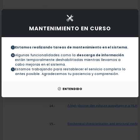
Novel inhibitors of human glucose-6-phosphate deh
9.-
MANTENIMIENTO EN CURSO
Identification of the NADP(+) Structural Binding
10.-
Estamos realizando tareas de mantenimiento en el sistema.
Genetic variations associated with pharmacoresist
11.-
Algunas funcionalidades como la
descarga de información
están temporalmente deshabilitadas mientras llevamos a
cabo mejoras en el sistema.
Estamos trabajando para restablecer el servicio completo lo
Effects of single and double mutants in human gl
12.-
antes posible. Agradecemos tu paciencia y comprensión.
Molecular Cloning and Exploration of the Bioche
13.-
ENTENDIDO
A high glucose diet induces autophagy in a HLH-
14.-
Biochemical characterization and structural mod
15.-