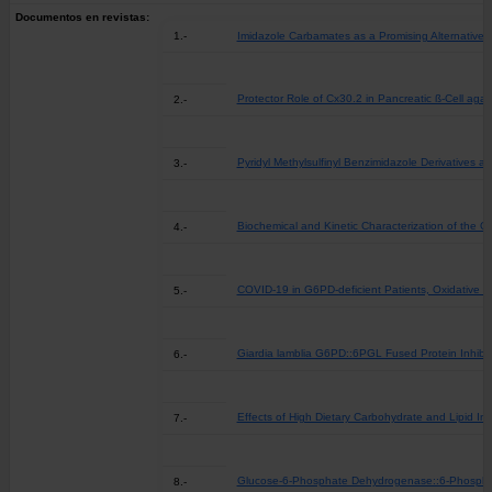
Documentos en revistas:
1.-
Imidazole Carbamates as a Promising Alternative f
Protector Role of Cx30.2 in Pancreatic ß-Cell agai
2.-
Pyridyl Methylsulfinyl Benzimidazole Derivatives a
3.-
Biochemical and Kinetic Characterization of the 
4.-
COVID-19 in G6PD-deficient Patients, Oxidative S
5.-
Giardia lamblia G6PD::6PGL Fused Protein Inhibito
6.-
Effects of High Dietary Carbohydrate and Lipid In
7.-
Glucose-6-Phosphate Dehydrogenase::6-Phosphoglu
8.-