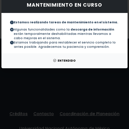
MANTENIMIENTO EN CURSO
Documentos en revistas:
1.-
Thermoluminescence and photoluminesc
Estamos realizando tareas de mantenimiento en el sistema.
Colaboraciones en Tesis:
No hay tesis de este autor.
Algunas funcionalidades como la
descarga de información
están temporalmente deshabilitadas mientras llevamos a
Patentes:
No hay patentes de este autor.
cabo mejoras en el sistema.
Estamos trabajando para restablecer el servicio completo lo
antes posible. Agradecemos tu paciencia y comprensión.
ENTENDIDO
Créditos
Contacto
Coordinación de Planeación
Universidad Nacional Autónoma de México