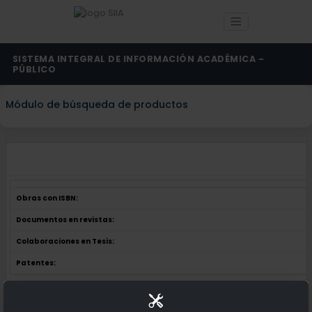
SISTEMA INTEGRAL DE INFORMACIÓN ACADÉMICA -
PÚBLICO
Módulo de búsqueda de productos
Obras con ISBN:
Documentos en revistas:
Colaboraciones en Tesis:
Patentes:
Obras con ISBN:
No hay obras de este autor.