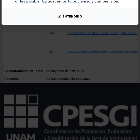
antes posible. Agradecemos tu paciencia y comprensión.
Meteoric 10Be concentrations in the center of Mex
9.-
ENTENDIDO
Determination of denudation rates by the measur
10.-
Biochemical and haematological values in venous b
11.-
Colaboraciones en Tesis:
No hay tesis de este autor.
Patentes:
No hay patentes de este autor.