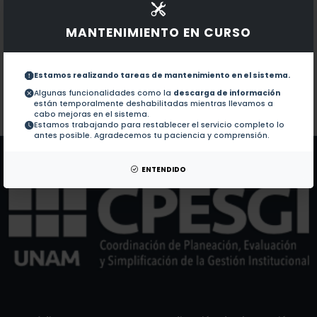
Documentos en revistas:
1.-
Chitosan-coated nanoemulsions of a terpene-based na
MANTENIMIENTO EN CURSO
Temporal progress of coffee leaf rust and environme
2.-
Estamos realizando tareas de mantenimiento en el sistema.
Algunas funcionalidades como la
descarga de información
están temporalmente deshabilitadas mientras llevamos a
Colaboraciones en Tesis:
No hay tesis de este autor.
cabo mejoras en el sistema.
Estamos trabajando para restablecer el servicio completo lo
Patentes:
No hay patentes de este autor.
antes posible. Agradecemos tu paciencia y comprensión.
ENTENDIDO