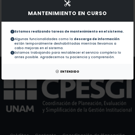
1.-
Scheduling coordinated task (2009)
MANTENIMIENTO EN CURSO
Documentos en revistas:
1.-
Node availability for distributed systems considerin
Estamos realizando tareas de mantenimiento en el sistema.
Algunas funcionalidades como la
descarga de información
están temporalmente deshabilitadas mientras llevamos a
Colaboraciones en Tesis:
No hay tesis de este autor.
cabo mejoras en el sistema.
Estamos trabajando para restablecer el servicio completo lo
Patentes:
No hay patentes de este autor.
antes posible. Agradecemos tu paciencia y comprensión.
ENTENDIDO