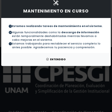
1.-
Indigenous deep mapping A conceptual and represe
MANTENIMIENTO EN CURSO
Documentos en revistas:
1.-
SPATIAL HUMANITIES 3.0: QUALITATIVE SPAT
Estamos realizando tareas de mantenimiento en el sistema.
Algunas funcionalidades como la
descarga de información
están temporalmente deshabilitadas mientras llevamos a
Colaboraciones en Tesis:
No hay tesis de este autor.
cabo mejoras en el sistema.
Estamos trabajando para restablecer el servicio completo lo
Patentes:
No hay patentes de este autor.
antes posible. Agradecemos tu paciencia y comprensión.
ENTENDIDO