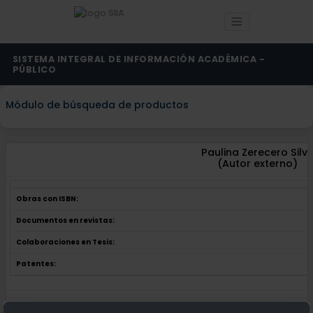
SISTEMA INTEGRAL DE INFORMACIÓN ACADÉMICA -
PÚBLICO
Módulo de búsqueda de productos
Paulina Zerecero Silv
(Autor externo)
Obras con ISBN:
Documentos en revistas:
Colaboraciones en Tesis:
Patentes:
Obras con ISBN:
No hay obras de este autor.