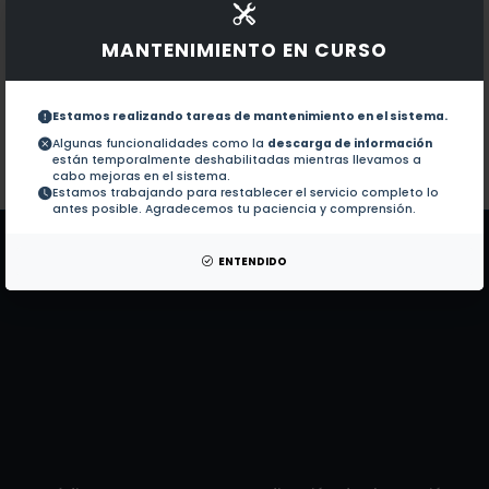
Documentos en revistas:
1.-
One-pot synthesis of imidazoles from arom
MANTENIMIENTO EN CURSO
Catalytic hydrogenation of aromatic nit
2.-
Estamos realizando tareas de mantenimiento en el sistema.
Algunas funcionalidades como la
descarga de información
están temporalmente deshabilitadas mientras llevamos a
Colaboraciones en Tesis:
No hay tesis de este autor.
cabo mejoras en el sistema.
Estamos trabajando para restablecer el servicio completo lo
Patentes:
No hay patentes de este autor.
antes posible. Agradecemos tu paciencia y comprensión.
ENTENDIDO