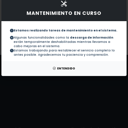
Documentos en revistas:
1.-
Cyanobacteria and macroalgae from an a
MANTENIMIENTO EN CURSO
Biodiversity and temporal distribution o
2.-
Estamos realizando tareas de mantenimiento en el sistema.
Algunas funcionalidades como la
descarga de información
están temporalmente deshabilitadas mientras llevamos a
Colaboraciones en Tesis:
No hay tesis de este autor.
cabo mejoras en el sistema.
Estamos trabajando para restablecer el servicio completo lo
Patentes:
No hay patentes de este autor.
antes posible. Agradecemos tu paciencia y comprensión.
ENTENDIDO