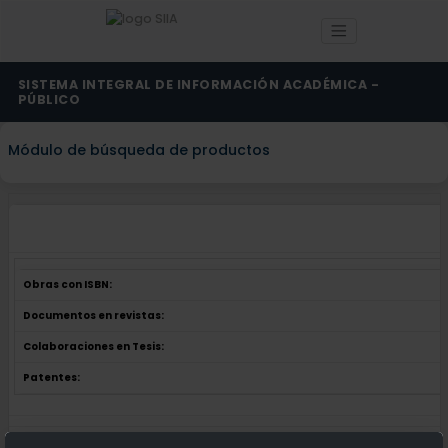
SISTEMA INTEGRAL DE INFORMACIÓN ACADÉMICA -
PÚBLICO
Módulo de búsqueda de productos
P
Obras con ISBN:
Documentos en revistas:
Colaboraciones en Tesis:
Patentes:
Obras con ISBN:
No hay obras de este autor.