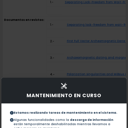
1.-
Separating Lock-Freedom from Wait-Fre
Documentos en revistas:
1.-
Separating lock-freedom from wait-free
First Full Vector Archeomagnetic Data 
2.-
Archaeomagnetic dating and magnetic 
3.-
Polarization singularities and Möbius s
4.-
Secular Variation of the Intensity of th
5.-
MANTENIMIENTO EN CURSO
Critical analysis of the Holocene pala
6.-
Estamos realizando tareas de mantenimiento en el sistema.
Algunas funcionalidades como la
descarga de información
Palaeomagnetism of the upper volcanic 
están temporalmente deshabilitadas mientras llevamos a
7.-