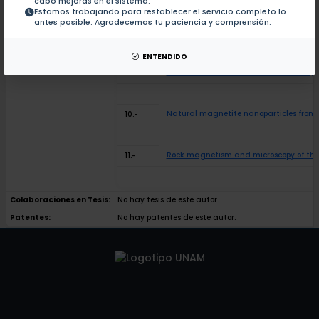
cabo mejoras en el sistema.
Estamos trabajando para restablecer el servicio completo lo
antes posible. Agradecemos tu paciencia y comprensión.
First archeointensity determinations o
8.-
ENTENDIDO
Cenozoic and Mesozoic basalts from Egyp
9.-
Natural magnetite nanoparticles from a
10.-
Rock magnetism and microscopy of the 
11.-
Colaboraciones en Tesis:
No hay tesis de este autor.
Patentes:
No hay patentes de este autor.