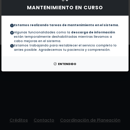
Obras con ISBN:
No hay obras de este autor.
MANTENIMIENTO EN CURSO
Documentos en revistas:
1.-
Comparison of the H
O, HDO and dD strat
2
Estamos realizando tareas de mantenimiento en el sistema.
Algunas funcionalidades como la
descarga de información
Colaboraciones en Tesis:
No hay tesis de este autor.
están temporalmente deshabilitadas mientras llevamos a
Patentes:
No hay patentes de este autor.
cabo mejoras en el sistema.
Estamos trabajando para restablecer el servicio completo lo
antes posible. Agradecemos tu paciencia y comprensión.
ENTENDIDO
Créditos
Contacto
Coordinación de Planeación