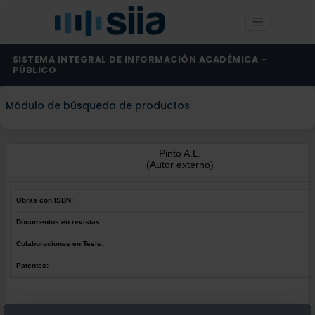
SISTEMA INTEGRAL DE INFORMACIÓN ACADÉMICA -
PÚBLICO
Módulo de búsqueda de productos
Pinto A.L.
(Autor externo)
Obras con ISBN:
0
Documentos en revistas:
2
Colaboraciones en Tesis:
0
Patentes:
0
Obras con ISBN:
No hay obras de este autor.