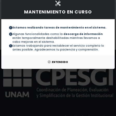
Documentos en revistas:
1.-
Preface (2022)
MANTENIMIENTO EN CURSO
(Ga,In)P nanowires grown without intentional cataly
2.-
Estamos realizando tareas de mantenimiento en el sistema.
Algunas funcionalidades como la
descarga de información
están temporalmente deshabilitadas mientras llevamos a
Colaboraciones en Tesis:
No hay tesis de este autor.
cabo mejoras en el sistema.
Estamos trabajando para restablecer el servicio completo lo
Patentes:
No hay patentes de este autor.
antes posible. Agradecemos tu paciencia y comprensión.
ENTENDIDO