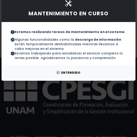
1.-
Reconfigurable fuzzy networked control following LM
MANTENIMIENTO EN CURSO
Documentos en revistas:
1.-
An approximation for reconfigurable Fuzzy Takagi-
Estamos realizando tareas de mantenimiento en el sistema.
Algunas funcionalidades como la
descarga de información
están temporalmente deshabilitadas mientras llevamos a
Colaboraciones en Tesis:
No hay tesis de este autor.
cabo mejoras en el sistema.
Estamos trabajando para restablecer el servicio completo lo
Patentes:
No hay patentes de este autor.
antes posible. Agradecemos tu paciencia y comprensión.
ENTENDIDO