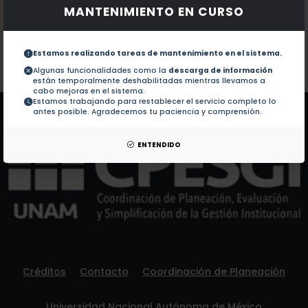
MANTENIMIENTO EN CURSO
Documentos en revistas:
1.-
PALYNOLOGICAL ANALYSIS OF HONEY AND LOAD
Estamos realizando tareas de mantenimiento en el sistema.
Colaboraciones en Tesis:
No hay tesis de este autor.
Algunas funcionalidades como la
descarga de información
están temporalmente deshabilitadas mientras llevamos a
Patentes:
No hay patentes de este autor.
cabo mejoras en el sistema.
Estamos trabajando para restablecer el servicio completo lo
antes posible. Agradecemos tu paciencia y comprensión.
ENTENDIDO
Créditos
Contacto
Coordinación de Planeación
Universidad Nacional Autónoma de México