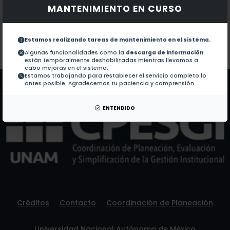
MANTENIMIENTO EN CURSO
Documentos en revistas:
1.-
Interaction of cadmium, copper and zinc in chlorell
Estamos realizando tareas de mantenimiento en el sistema.
Colaboraciones en Tesis:
No hay tesis de este autor.
Algunas funcionalidades como la
descarga de información
están temporalmente deshabilitadas mientras llevamos a
Patentes:
No hay patentes de este autor.
cabo mejoras en el sistema.
Estamos trabajando para restablecer el servicio completo lo
antes posible. Agradecemos tu paciencia y comprensión.
ENTENDIDO
Créditos
Contacto
Coordinación de Planeación
Universidad Nacional Autónoma de México