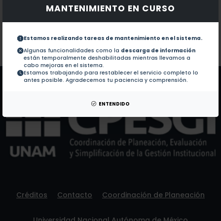
MANTENIMIENTO EN CURSO
Documentos en revistas:
1.-
Plant species variation in bottom-up effects across t
Estamos realizando tareas de mantenimiento en el sistema.
Colaboraciones en Tesis:
No hay tesis de este autor.
Algunas funcionalidades como la
descarga de información
están temporalmente deshabilitadas mientras llevamos a
Patentes:
No hay patentes de este autor.
cabo mejoras en el sistema.
Estamos trabajando para restablecer el servicio completo lo
antes posible. Agradecemos tu paciencia y comprensión.
ENTENDIDO
Créditos
Contacto
Coordinación de Planeación
Universidad Nacional Autónoma de México