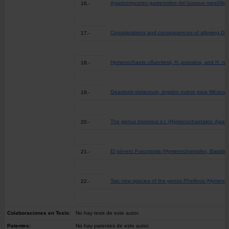
Agaricomycetes gasteroides del bosque mesófilo 
16.-
Considerations and consequences of allowing DNA
17.-
Hymenochaete cifuentesii, H. potosina, and H. radu
18.-
Geastrum violaceum, registro nuevo para México 
19.-
The genus Inonotus s.l. (Hymenochaetales: Agari
20.-
El género Fuscoporia (Hymenochaetales, Basidio
21.-
Two new species of the genus Phellinus (Hymenoc
22.-
Colaboraciones en Tesis:
No hay tesis de este autor.
Patentes:
No hay patentes de este autor.