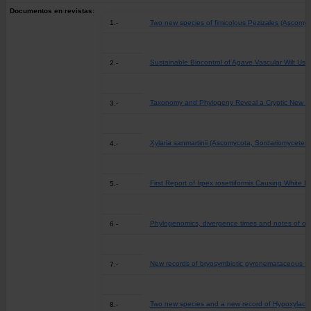
Documentos en revistas:
1.-
Two new species of fimicolous Pezizales (Ascomyco
Sustainable Biocontrol of Agave Vascular Wilt Us
2.-
Taxonomy and Phylogeny Reveal a Cryptic New Sp
3.-
Xylaria sanmartinii (Ascomycota, Sordariomycetes)
4.-
First Report of Irpex rosettiformis Causing White
5.-
Phylogenomics, divergence times and notes of ord
6.-
New records of bryosymbiotic pyronemataceous fu
7.-
Two new species and a new record of Hypoxylacea
8.-