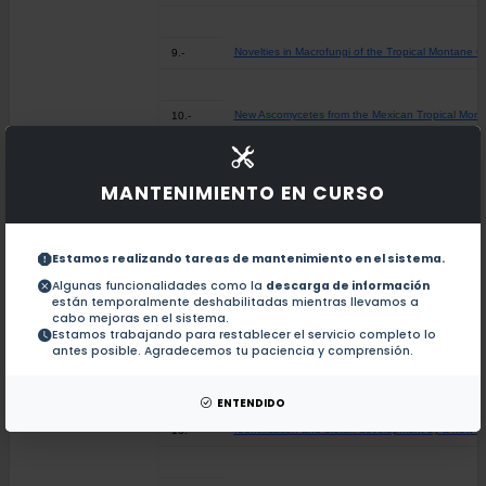
Novelties in Macrofungi of the Tropical Montane C
9.-
New Ascomycetes from the Mexican Tropical Mont
10.-
Two new stipitate species of Phylloporia (Basidi
11.-
MANTENIMIENTO EN CURSO
Purpureocillium roseum sp. nov. A new ocular path
12.-
Estamos realizando tareas de mantenimiento en el sistema.
Algunas funcionalidades como la
descarga de información
están temporalmente deshabilitadas mientras llevamos a
Hymenochaete liliae (Agaricomycetes, Fungi), a n
13.-
cabo mejoras en el sistema.
Estamos trabajando para restablecer el servicio completo lo
antes posible. Agradecemos tu paciencia y comprensión.
Three new species of Rhytidhysteron (Dothideomy
14.-
ENTENDIDO
Identification and biofilm development by a new fun
15.-