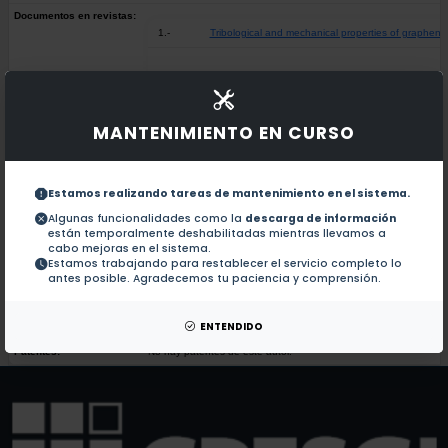
Documentos en revistas:
1.-
Tribological and mechanical properties of graphen
Reconfiguration Distributed Objects in an Intelligen
2.-
MANTENIMIENTO EN CURSO
Decreased nitric oxide markers and morphological c
3.-
Estamos realizando tareas de mantenimiento en el sistema.
Isolation of Moellerella wisconsensis from a Biliary 
4.-
Algunas funcionalidades como la
descarga de información
están temporalmente deshabilitadas mientras llevamos a
cabo mejoras en el sistema.
Estamos trabajando para restablecer el servicio completo lo
Treatment of maize processing industry wastewater
5.-
antes posible. Agradecemos tu paciencia y comprensión.
ENTENDIDO
Colaboraciones en Tesis:
No hay tesis de este autor.
Patentes:
No hay patentes de este autor.