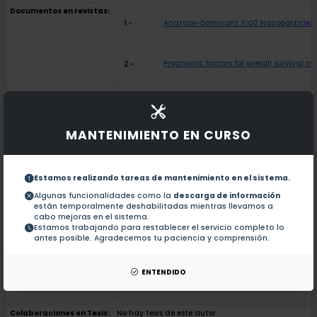
Documentos en revistas:
1.-
Anatase-Dominant TiO2 Nanoparticles P
Prognostic factors for overall survival 
2.-
Osteopontin expression and its relations
3.-
MANTENIMIENTO EN CURSO
Retraction: CITRX thioredoxin interacts
4.-
Estamos realizando tareas de mantenimiento en el sistema.
Support effect in the electrocatalytic a
5.-
Algunas funcionalidades como la
descarga de información
están temporalmente deshabilitadas mientras llevamos a
cabo mejoras en el sistema.
Estamos trabajando para restablecer el servicio completo lo
CITRX thioredoxin interacts with the to
6.-
antes posible. Agradecemos tu paciencia y comprensión.
Reversal of extinction by scopolamine (1
7.-
ENTENDIDO
Colaboraciones en Tesis:
No hay tesis de este autor.