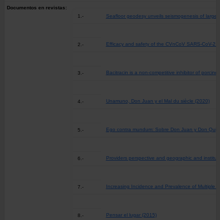
Documentos en revistas:
1.-
Seafloor geodesy unveils seismogenesis of large 
Efficacy and safety of the CVnCoV SARS-CoV-2 mRN
2.-
Bacitracin is a non-competitive inhibitor of porci
3.-
Unamuno, Don Juan y el Mal du siècle (2020)
4.-
Ego contra mundum: Sobre Don Juan y Don Quijo
5.-
Providers perspective and geographic and instituti
6.-
Increasing Incidence and Prevalence of Multiple S
7.-
Pensar el lugar (2015)
8.-