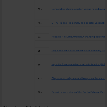
Concomitant chemoradiation versus neoadjuvant ch
32.-
DTPw-HB and Hib primary and booster vaccination:
33.-
Hepatitis A in Latin America: A changing epidemiol
34.-
Polyaniline composite coatings with thermally stabl
35.-
Hepatitis B seroprevalence in Latin America (1999
36.-
Diagnosis of malignant and benign insulinomas. Exp
37.-
Seismic source study of the Racha-Dzhava (Georgi
38.-