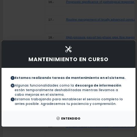
Prognostic significance of pathological response 
16.-
Routine management of locally advanced cervical ca
17.-
High-pressure gas-oil two-phase pipe flow imaging
18.-
Visualisation of gas-oil two-phase flows in pressu
19.-
MANTENIMIENTO EN CURSO
Development of an HPLC method for determination o
20.-
Estamos realizando tareas de mantenimiento en el sistema.
Algunas funcionalidades como la
descarga de información
están temporalmente deshabilitadas mientras llevamos a
High-pressure gas-oil two-phase flow visualisation
21.-
cabo mejoras en el sistema.
Estamos trabajando para restablecer el servicio completo lo
antes posible. Agradecemos tu paciencia y comprensión.
Bioequivalence evaluation of two brands of ketoco
22.-
ENTENDIDO
A phase II study of multimodality treatment for lo
23.-