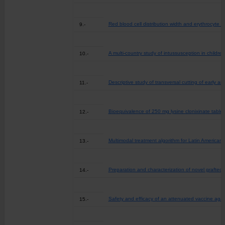
Red blood cell distribution width and erythrocyte de
9.-
A multi-country study of intussusception in childre
10.-
Descriptive study of transversal cutting of early an
11.-
Bioequivalence of 250 mg lysine clonixinate tablet
12.-
Multimodal treatment algorithm for Latin American 
13.-
Preparation and characterization of novel grafted
14.-
Safety and efficacy of an attenuated vaccine again
15.-