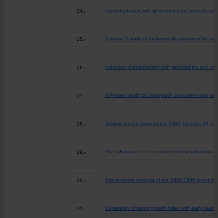
Chemoradiation with gemcitabine for cervical cancer
24.-
A phase II study of multimodality treatment for lo
25.-
Induction chemotherapy with gemcitabine and oxali
26.-
A Phase I study of carboplatin concurrent with radi
27.-
Seismic source study of the 1989, October 29, Ch
28.-
The advantages of concurrent chemoradiation afte
29.-
Stress tensor analysis of the 1998-1999 tectonic
30.-
Correlation of tumor growth index with early treat
31.-