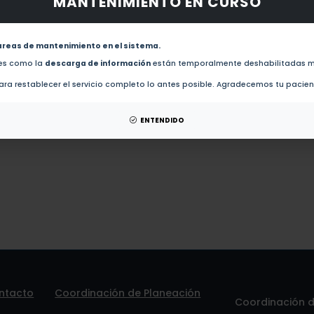
MANTENIMIENTO EN CURSO
obras de este autor.
The loss of antioxidant activities impairs intestinal epithelium homeostasis by altering lipid 
areas de mantenimiento en el sistema.
des como la
descarga de información
están temporalmente deshabilitadas m
esis de este autor.
ra restablecer el servicio completo lo antes posible. Agradecemos tu pacie
patentes de este autor.
ENTENDIDO
ntacto
Coordinación de Planeación
Coordinación de