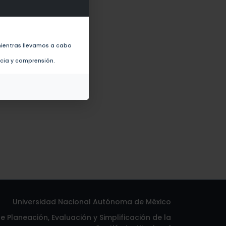
metabolism (2024)
ientras llevamos a cabo
ncia y comprensión.
Universidad Nacional Autónoma de México
 Planeación, Evaluación y Simplificación de la