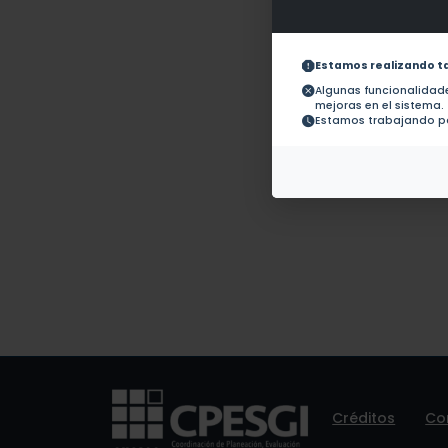
Obras con ISBN:
No hay 
Documentos en revistas:
1.-
Estamos realizando t
Algunas funcionalida
mejoras en el sistema.
Colaboraciones en
No hay t
Estamos trabajando pa
Tesis:
Patentes:
No hay 
Créditos
Co