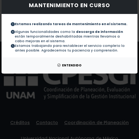
MANTENIMIENTO EN CURSO
Documentos en revistas:
1.-
Rescue of complex IV biogenesis by the cytosol-syn
Estamos realizando tareas de mantenimiento en el sistema.
Colaboraciones en Tesis:
No hay tesis de este autor.
Algunas funcionalidades como la
descarga de información
están temporalmente deshabilitadas mientras llevamos a
Patentes:
No hay patentes de este autor.
cabo mejoras en el sistema.
Estamos trabajando para restablecer el servicio completo lo
antes posible. Agradecemos tu paciencia y comprensión.
ENTENDIDO
Créditos
Contacto
Coordinación de Planeación
Universidad Nacional Autónoma de México