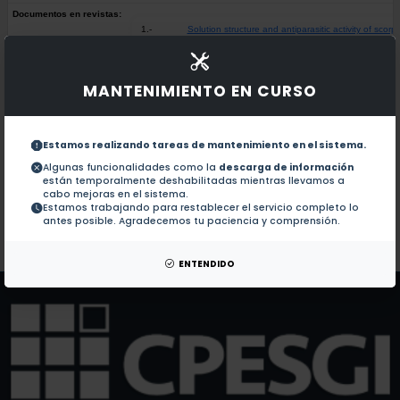
Documentos en revistas:
1.-
Solution structure and antiparasitic activity of scor
Colaboraciones en Tesis:
MANTENIMIENTO EN CURSO
1.-
Estudio de la proteína de unión a caja tata 1 de t
Estamos realizando tareas de mantenimiento en el sistema.
Aislamiento y caracterización del gen que codifica 
2.-
Algunas funcionalidades como la
descarga de información
están temporalmente deshabilitadas mientras llevamos a
cabo mejoras en el sistema.
Caracterización del ADN complementario que codifi
3.-
Estamos trabajando para restablecer el servicio completo lo
antes posible. Agradecemos tu paciencia y comprensión.
Patentes:
No hay patentes de este autor.
ENTENDIDO